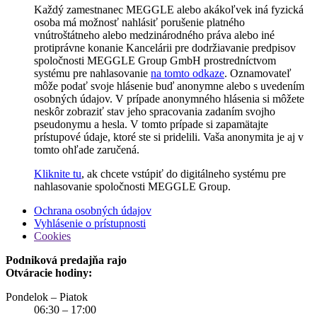
Každý zamestnanec MEGGLE alebo akákoľvek iná fyzická
osoba má možnosť nahlásiť porušenie platného
vnútroštátneho alebo medzinárodného práva alebo iné
protiprávne konanie Kancelárii pre dodržiavanie predpisov
spoločnosti MEGGLE Group GmbH prostredníctvom
systému pre nahlasovanie
na tomto odkaze
. Oznamovateľ
môže podať svoje hlásenie buď anonymne alebo s uvedením
osobných údajov. V prípade anonymného hlásenia si môžete
neskôr zobraziť stav jeho spracovania zadaním svojho
pseudonymu a hesla. V tomto prípade si zapamätajte
prístupové údaje, ktoré ste si pridelili. Vaša anonymita je aj v
tomto ohľade zaručená.
Kliknite tu
, ak chcete vstúpiť do digitálneho systému pre
nahlasovanie spoločnosti MEGGLE Group.
Ochrana osobných údajov
Vyhlásenie o prístupnosti
Cookies
Podniková predajňa rajo
Otváracie hodiny:
Pondelok – Piatok
06:30 – 17:00