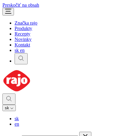
Preskočiť na obsah
Značka rajo
Produkty
Recepty
Novinky
Kontakt
sk
en
sk
sk
en