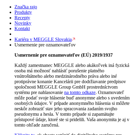
Značka rajo
Produkty
Recepty
Novinky
Kontakt
Kariéra v MEGGLE Slovakia
Usmernenie pre oznamovateľov
Usmernenie pre oznamovateľov (EÚ) 2019/1937
Každý zamestnanec MEGGLE alebo akákoľvek iná fyzická
osoba má možnosť nahlásiť porušenie platného
vnútroštátneho alebo medzinárodného práva alebo iné
protiprávne konanie Kancelárii pre dodržiavanie predpisov
spoločnosti MEGGLE Group GmbH prostredníctvom
systému pre nahlasovanie
na tomto odkaze
. Oznamovateľ
môže podať svoje hlásenie buď anonymne alebo s uvedením
osobných údajov. V prípade anonymného hlásenia si môžete
neskôr zobraziť stav jeho spracovania zadaním svojho
pseudonymu a hesla. V tomto prípade si zapamätajte
prístupové údaje, ktoré ste si pridelili. Vaša anonymita je aj v
tomto ohľade zaručená.