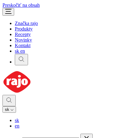
Preskočiť na obsah
Značka rajo
Produkty
Recepty
Novinky
Kontakt
sk
en
sk
sk
en