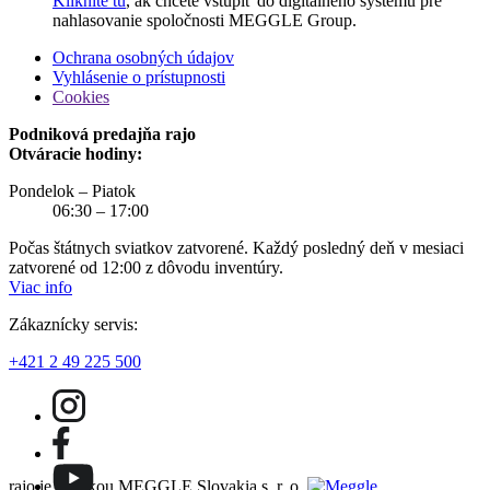
Kliknite tu
, ak chcete vstúpiť do digitálneho systému pre
nahlasovanie spoločnosti MEGGLE Group.
Ochrana osobných údajov
Vyhlásenie o prístupnosti
Cookies
Podniková predajňa rajo
Otváracie hodiny:
Pondelok – Piatok
06:30 – 17:00
Počas štátnych sviatkov zatvorené. Každý posledný deň v mesiaci
zatvorené od 12:00 z dôvodu inventúry.
Viac info
Zákaznícky servis:
+421 2 49 225 500
rajo je značkou MEGGLE Slovakia s. r. o.