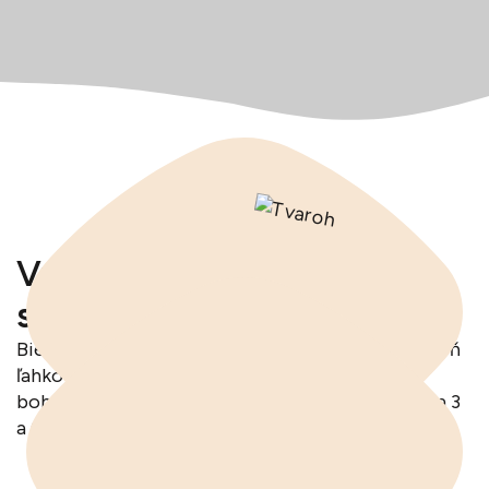
Vynikajúci pri naberaní
svalovej hmoty
Biely tvaroh predstavuje výdatný, zdravý a zároveň
ľahko stráviteľný zdroj bielkovín. Navyše je
bohatým zdrojom vitamínov, minerálov a omega 3
a 6 nenasýtených mastných kyselín.