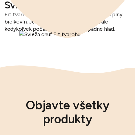
Svieža chuť Fit tvarohu
Fit tvaroh predstavuje zdravý a rýchly snack plný
bielkovín. Je výborný nielen po cvičení, ale
kedykoľvek počas dňa, keď vás prepadne hlad.
Objavte všetky
produkty