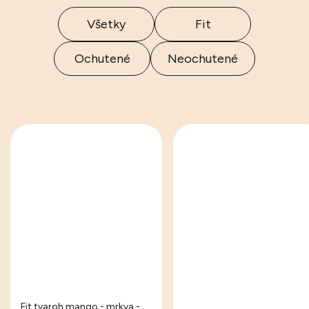
Všetky
Fit
Ochutené
Neochutené
Fit tvaroh mango - mrkva -