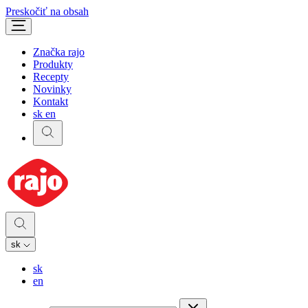
Preskočiť na obsah
Značka rajo
Produkty
Recepty
Novinky
Kontakt
sk
en
sk
sk
en