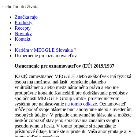
s chuťou do života
Značka rajo
Produkty
Recepty
Novinky
Kontakt
Kariéra v MEGGLE Slovakia
Usmernenie pre oznamovateľov
Usmernenie pre oznamovateľov (EÚ) 2019/1937
Každý zamestnanec MEGGLE alebo akákoľvek iná fyzická
osoba má možnosť nahlásiť porušenie platného
vnútroštátneho alebo medzinárodného práva alebo iné
protiprávne konanie Kancelárii pre dodržiavanie predpisov
spoločnosti MEGGLE Group GmbH prostredníctvom
systému pre nahlasovanie
na tomto odkaze
. Oznamovateľ
môže podať svoje hlásenie buď anonymne alebo s uvedením
osobných údajov. V prípade anonymného hlásenia si môžete
neskôr zobraziť stav jeho spracovania zadaním svojho
pseudonymu a hesla. V tomto prípade si zapamätajte
prístupové údaje, ktoré ste si pridelili. Vaša anonymita je aj v
tomto ohľade zaručená.