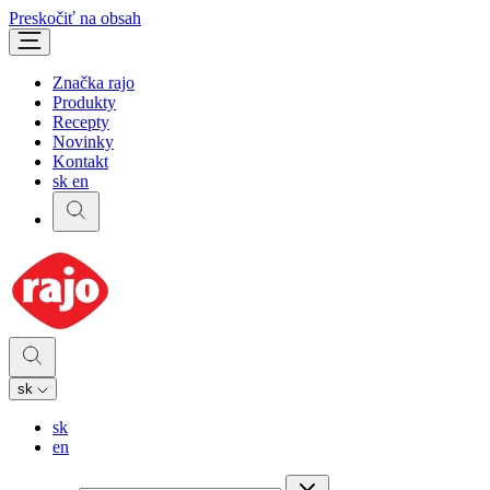
Preskočiť na obsah
Značka rajo
Produkty
Recepty
Novinky
Kontakt
sk
en
sk
sk
en