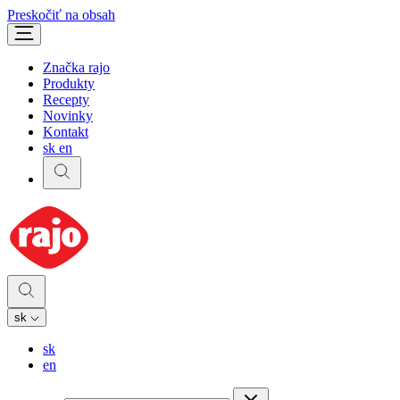
Preskočiť na obsah
Značka rajo
Produkty
Recepty
Novinky
Kontakt
sk
en
sk
sk
en